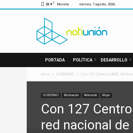
C
23.9
Morelia
viernes, 7 agosto, 2026
Notiunión
PORTADA
POLÍTICA
DESARROLLO
Inicio
GOBIERNO
Con 127 Centros LIBRE, Michoac
GOBIERNO
Michoacán
Relevante
Mujer
Con 127 Centro
red nacional de