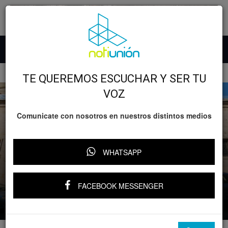
Inicio
Relevante
TE QUEREMOS ESCUCHAR Y SER TU
VOZ
Comunicate con nosotros en nuestros distintos medios
Relevante
WHATSAPP
Cinépolis lanza Venta Nocturna con
descuentos, premios y sorpresas este 17
de junio
FACEBOOK MESSENGER
Por
Notiunión
-
13 junio, 2025