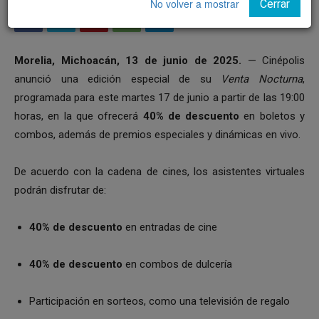
No volver a mostrar
Cerrar
Morelia, Michoacán, 13 de junio de 2025.
— Cinépolis
anunció una edición especial de su
Venta Nocturna
,
programada para este martes 17 de junio a partir de las 19:00
horas, en la que ofrecerá
40% de descuento
en boletos y
combos, además de premios especiales y dinámicas en vivo.
De acuerdo con la cadena de cines, los asistentes virtuales
podrán disfrutar de:
40% de descuento
en entradas de cine
40% de descuento
en combos de dulcería
Participación en sorteos, como una televisión de regalo