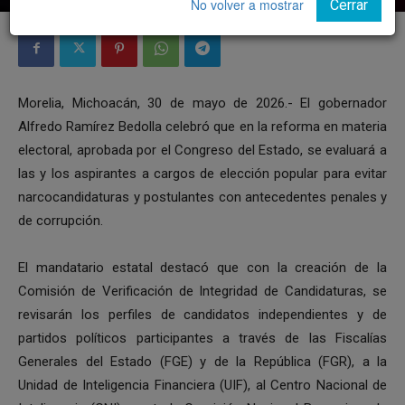
No volver a mostrar
Cerrar
Morelia, Michoacán, 30 de mayo de 2026.- El gobernador
Alfredo Ramírez Bedolla celebró que en la reforma en materia
electoral, aprobada por el Congreso del Estado, se evaluará a
las y los aspirantes a cargos de elección popular para evitar
narcocandidaturas y postulantes con antecedentes penales y
de corrupción.
El mandatario estatal destacó que con la creación de la
Comisión de Verificación de Integridad de Candidaturas, se
revisarán los perfiles de candidatos independientes y de
partidos políticos participantes a través de las Fiscalías
Generales del Estado (FGE) y de la República (FGR), a la
Unidad de Inteligencia Financiera (UIF), al Centro Nacional de