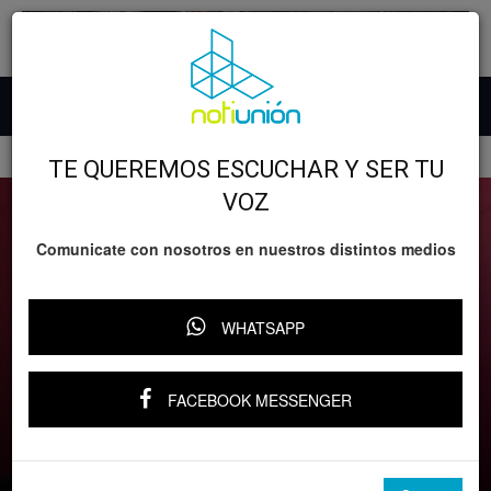
Inicio
GOBIERNO
TE QUEREMOS ESCUCHAR Y SER TU
VOZ
Comunicate con nosotros en nuestros distintos medios
WHATSAPP
GOBIERNO
Michoacán
FACEBOOK MESSENGER
Celebra Bedolla reforma para frenar
narcocandidaturas en Michoacán
Por
Notiunión
-
30 mayo, 2026