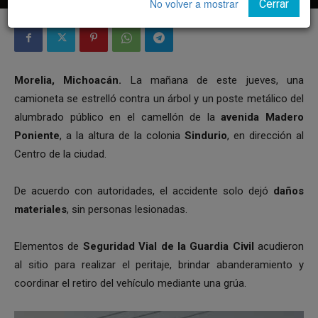
No volver a mostrar
Cerrar
Morelia, Michoacán.
La mañana de este jueves, una
camioneta se estrelló contra un árbol y un poste metálico del
alumbrado público en el camellón de la
avenida Madero
Poniente
, a la altura de la colonia
Sindurio
, en dirección al
Centro de la ciudad.
De acuerdo con autoridades, el accidente solo dejó
daños
materiales
, sin personas lesionadas.
Elementos de
Seguridad Vial de la Guardia Civil
acudieron
al sitio para realizar el peritaje, brindar abanderamiento y
coordinar el retiro del vehículo mediante una grúa.