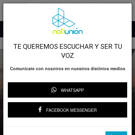
Inicio
Accidentes
TE QUEREMOS ESCUCHAR Y SER TU
VOZ
Comunicate con nosotros en nuestros distintos medios
WHATSAPP
Accidentes
FACEBOOK MESSENGER
Camioneta se impacta contra árbol y
poste en Madero Poniente
Por
Notiunión
-
2 octubre, 2025