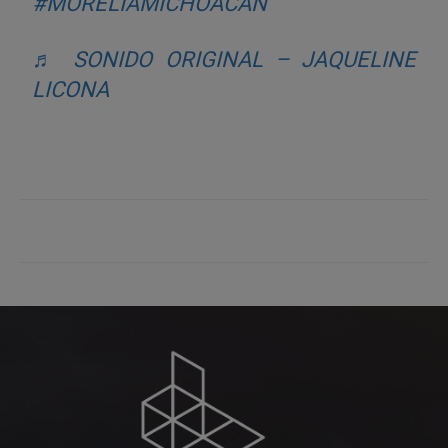
#MORELIAMICHOACÁN
♬ SONIDO ORIGINAL – JAQUELINE
LICONA