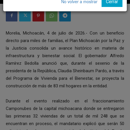
No volver a mostrar
Cerrar
Morelia, Michoacán, 4 de julio de 2026.- Con un beneficio
directo para miles de familias, el Plan Michoacán por la Paz y
la Justicia consolida un avance histórico en materia de
infraestructura y bienestar social. El gobernador Alfredo
Ramírez Bedolla anunció que, durante el sexenio de la
presidenta de la República, Claudia Sheinbaum Pardo, a través
del Programa de Vivienda para el Bienestar, se proyecta la
construcción de más de 83 mil hogares en la entidad.
Durante el evento realizado en el fraccionamiento
Camponubes de la capital michoacana donde se entregaron
las primeras 32 viviendas de un total de mil 248 que se
encuentran en proceso, el mandatario explicó que serán 50