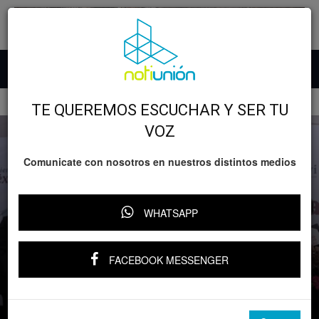
Inicio
GOBIERNO
TE QUEREMOS ESCUCHAR Y SER TU
VOZ
Comunicate con nosotros en nuestros distintos medios
WHATSAPP
GOBIERNO
Michoacán
Bedolla y Sheinbaum proyectan histórica
FACEBOOK MESSENGER
entrega de 83 mil viviendas en
Michoacán
Por
Notiunión
-
4 julio, 2026