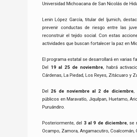
Universidad Michoacana de San Nicolás de Hida
Lenin López García, titular del Ijumich, dest
prevenir conductas de riesgo entre las juv
reconstruir el tejido social. Con estas acci
actividades que buscan fortalecer la paz en Mi
El programa estatal se desarrollará en varias f
Del
19 al 25 de noviembre
, habrá activac
Cárdenas, La Piedad, Los Reyes, Zitácuaro y Z
Del
26 de noviembre al 2 de diciembre
,
públicos en Maravatío, Jiquilpan, Huetamo, Ar
Puruándiro.
Posteriormente, del
3 al 9 de diciembre
, se
Ocampo, Zamora, Angamacutiro, Coalcomán, Che