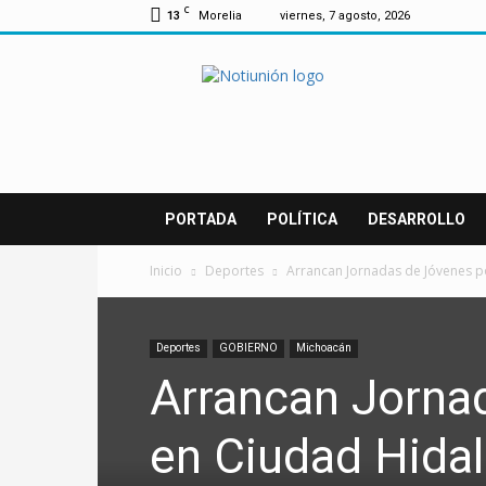
C
13
Morelia
viernes, 7 agosto, 2026
Notiunión
PORTADA
POLÍTICA
DESARROLLO
Inicio
Deportes
Arrancan Jornadas de Jóvenes po
Deportes
GOBIERNO
Michoacán
Arrancan Jornad
en Ciudad Hidal