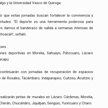
lgo y la Universidad Vasco de Quiroga.
acó que estas jornadas buscan fortalecer la convivencia y
entudes. “El deporte es una herramienta poderosa para
ones damos el banderazo de salida a semanas intensas de
choacán”, señaló.
ases.
iones deportivas en Morelia, Sahuayo, Pátzcuaro, Lázaro
acapu.
 continuarán con jornadas de recuperación de espacios
io de Rosales, Tacámbaro, Indaparapeo, Cuitzeo, Acuitzio y
 realizarán pintas de murales en Lázaro Cárdenas, Morelia,
rán, Chucándiro, Jiquilpan, Senguio, Yurécuaro y Charo.