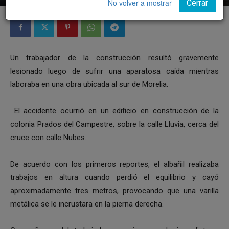
No volver a mostrar
Cerrar
Un trabajador de la construcción resultó gravemente
lesionado luego de sufrir una aparatosa caída mientras
laboraba en una obra ubicada al sur de Morelia.
El accidente ocurrió en un edificio en construcción de la
colonia Prados del Campestre, sobre la calle Lluvia, cerca del
cruce con calle Nubes.
De acuerdo con los primeros reportes, el albañil realizaba
trabajos en altura cuando perdió el equilibrio y cayó
aproximadamente tres metros, provocando que una varilla
metálica se le incrustara en la pierna derecha.