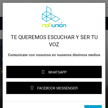
Inicio
Accidentes
TE QUEREMOS ESCUCHAR Y SER TU
VOZ
Comunicate con nosotros en nuestros distintos medios
WHATSAPP
Accidentes
Lo nefasto
FACEBOOK MESSENGER
Albañil cae de tres metros y termina
atravesado por una varilla en Morelia
Por
Notiunión
-
13 mayo, 2026