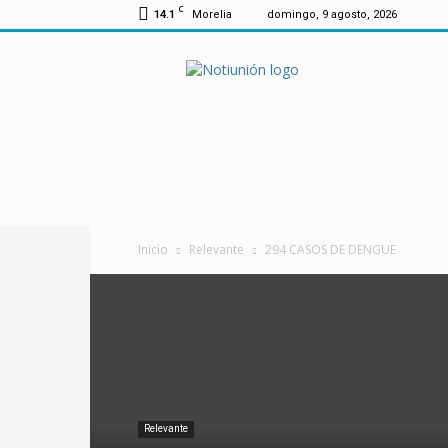
C
14.1
Morelia
domingo, 9 agosto, 2026
Notiunión
Inicio
Relevante
294 CASOS DE DENGUE
Relevante