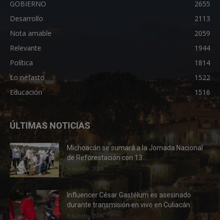
GOBIERNO
2655
Desarrollo
2113
Nota amable
2059
Relevante
1944
Política
1814
Lo nefasto
1522
Educación
1516
ÚLTIMAS NOTICIAS
Michoacán se sumará a la Jornada Nacional
de Reforestación con 13...
5 agosto, 2026
Influencer César Gastélum es asesinado
durante transmisión en vivo en Culiacán
5 agosto, 2026