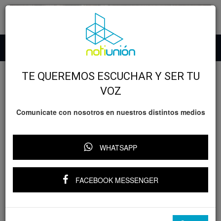
Inicio
Alarma en SLP: registran nacimiento de bebé con madre de 11
TE QUEREMOS ESCUCHAR Y SER TU
años y padre de 47
PARTOS-1-819x1024
VOZ
PARTOS-1-819×1024
Comunicate con nosotros en nuestros distintos medios
WHATSAPP
FACEBOOK MESSENGER